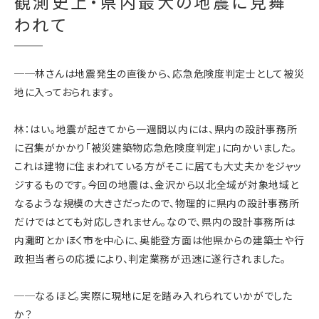
観測史上・県内最大の地震に見舞
われて
──林さんは地震発生の直後から、応急危険度判定士として被災
地に入っておられます。
林：はい。地震が起きてから一週間以内には、県内の設計事務所
に召集がかかり「被災建築物応急危険度判定」に向かいました。
これは建物に住まわれている方がそこに居ても大丈夫かをジャッ
ジするものです。今回の地震は、金沢から以北全域が対象地域と
なるような規模の大きさだったので、物理的に県内の設計事務所
だけではとても対応しきれません。なので、県内の設計事務所は
内灘町とかほく市を中心に、奥能登方面は他県からの建築士や行
政担当者らの応援により、判定業務が迅速に遂行されました。
──なるほど。実際に現地に足を踏み入れられていかがでした
か？