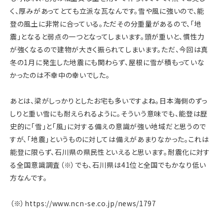
く、厚みがあってとても立派な瓦なんです。雪や風に強いので、能
登の風土に非常に合っている。ただその分重量があるので、「地
震」となると弱点の一つとなってしまいます。頭が重いと、慣性力
が強くなるので建物が大きく振られてしまいます。ただ、今回は真
冬の1月に発生した地震にも関わらず、屋根に雪が積もっていな
かったのは不幸中の幸いでした。
あとは、梁がしっかりとしたお宅も多いですよね。日本海側のずっ
しりと重い雪にも耐えられるように。そういう意味でも、能登は歴
史的に「雪」と「風」に対する備えの意識が強い地域だと思うので
すが、「地震」というものに対しては備えがあまりなかった。これは
能登に限らず、石川県の県民性といえると思います。耐震化に対す
る全国意識調査（※）でも、石川県は41位と全国でもかなり低い
方なんです。
（※）https://www.ncn-se.co.jp/news/1797