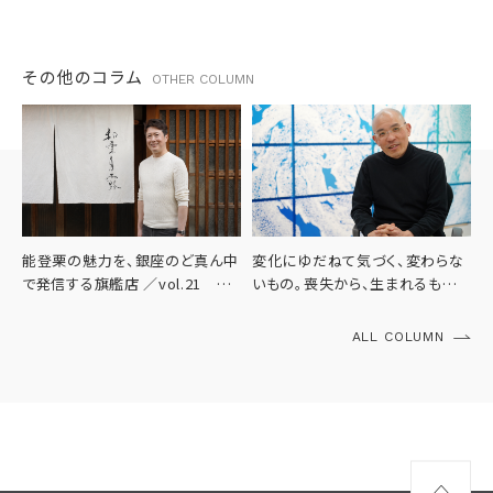
その他のコラム
OTHER COLUMN
能登栗の魅力を、銀座のど真ん中
変化にゆだねて気づく、変わらな
で発信する旗艦店 ／vol.21
いもの。喪失から、生まれるもの
WAGURISHIRATSUYU GINZA
／vol.20 山本基さん
ALL COLUMN