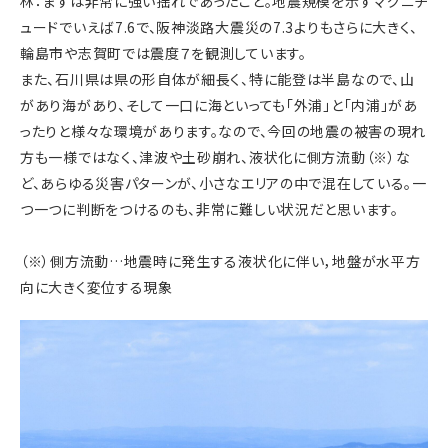
林：まずは非常に強い揺れであったこと。地震規模を示すマグニチ
ュードでいえば7.6で、阪神淡路大震災の7.3よりもさらに大きく、
輪島市や志賀町では震度７を観測しています。
また、石川県は県の形自体が細長く、特に能登は半島なので、山
があり海があり、そして一口に海といっても「外浦」と「内浦」があ
ったりと様々な環境があります。なので、今回の地震の被害の現れ
方も一様ではなく、津波や土砂崩れ、液状化に側方流動（※）な
ど、あらゆる災害パターンが、小さなエリアの中で混在している。一
つ一つに判断をつけるのも、非常に難しい状況だと思います。
（※）側方流動…地震時に発生する液状化に伴い，地盤が水平方
向に大きく変位する現象