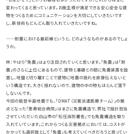
変わってくると思っています。お施主様が満足できる安心安全な建
物をつくるためにコミュニケーションを大切にしていきたいです
し、新技術もどんどん取り入れていきたいですね。
──耐震における最前線というと、どのようなものがあるのでしょ
うか。
林：やはり「免震」はより注目されていくと思います。「免震」は「耐
震」のさらに上位にあるもので、建物と基礎との間に免震装置を設
置し、地盤と切り離すことで建物に地震の揺れを直接伝えないと
いう構造です。大きく揺れないので、建物の中の物もほとんど落下
しないんです。
今回の能登半島地震でも、「DMAT（災害派遣医療チーム）」の拠
点となった「恵寿総合病院」はまさに免震構造で、弊社で設計担当
させていただいた白山市の「松任消防署舎」でも免震構造を取り
入れていています。これからつくる災害拠点においては、コストが
かかっても選択肢として「免震」も考えていくべきだろうと思ってい