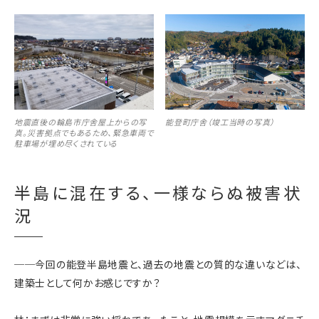
地震直後の輪島市庁舎屋上からの写
能登町庁舎（竣工当時の写真）
真。災害拠点でもあるため、緊急車両で
駐車場が埋め尽くされている
半島に混在する、一様ならぬ被害状
況
──今回の能登半島地震と、過去の地震との質的な違いなどは、
建築士として何かお感じですか？