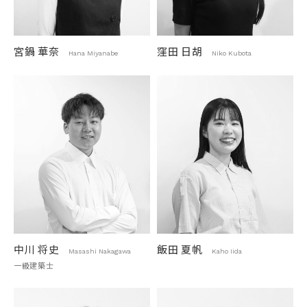
宮鍋 華奈
窪田 日胡
Hana Miyanabe
Niko Kubota
中川 将史
飯田 夏帆
Masashi Nakagawa
Kaho Iida
一級建築士