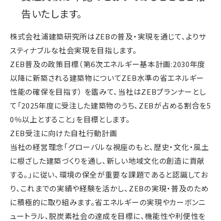
告いたします。
株式会社浦建築研究所はZEBの普及・実現を通じて、よりサ
スティナブルな社会実現を目指します。
ZEB普及の政策目標（第6次エネルギー基本計画:2030年度
以降に新築される建築物についてZEB水準の省エネルギー
性能の確保を目指す） を鑑みて、当社はZEBプランナーとし
て「2025年度に受注した建築物のうち、ZEBが占める割合を5
0％以上とすること」を目標とします。
ZEB受注に向けた自社行動計画
当社の経営理念「グローバルな視座のもと、歴史・文化・風土
に根ざした建築づくりを通し、新しい地域文化の創造に貢献
する。」に従い、環境の保全が重要な課題であると認識してお
り、これまでの実績や経験を活かし、ZEBの実現・普及のため
に積極的に取り組みます。省エネルギーの実現やカーボンニ
ュートラル、脱炭素社会の達成を目標に、機能性や利便性を