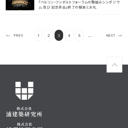
『ベルリン・フンボルトフォーラムの取組みシンポジウ
ム 及び 記念茶会』終了の報告とお礼
1
2
3
4
5
...
PREV
NEXT