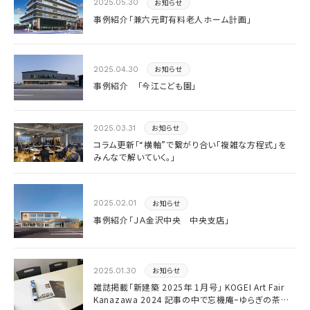
お知らせ
2025.05.30
事例紹介「兼六元町有料老人ホーム計画」
お知らせ
2025.04.30
事例紹介 「今江こども園」
お知らせ
2025.03.31
コラム更新「“横軸”で繋がり合い「複雑な方程式」を
みんなで解いていく。」
お知らせ
2025.02.01
事例紹介「ＪＡ金沢中央 中央支店」
お知らせ
2025.01.30
雑誌掲載「新建築 2025年 1月号」 KOGEI Art Fair
Kanazawa 2024 記事の中で忘機庵ｰゆらぎの茶室