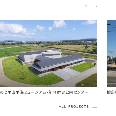
竣工
2018年 6月
分類
文化施設
所在
石川県七尾市国分町
規模
鉄筋コンクリート造（一部鉄骨造） 地上1階
受賞
第48回いしかわインテリアデザイン賞 50周年記念特別賞
のと里山里海ミュージアム・能登歴史公園センター
輪島
ALL PROJECTS