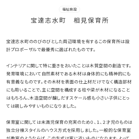
福祉施設
宝達志水町 相見保育所
宝達志水町ののびのびとした周辺環境を有するこの保育所は設
計プロポーザルで最優秀に選ばれたものです。
インテリアに関して特に重きをおいたことは木質空間の創造です。
発育環境において自然素材である木材は身体的にも精神的にも
有意義なものです。その木材を表面の仕上材だけでなく構造部材
にも用いることで、主に空間を構成する柱や梁が木材になること
はもちろん、木造空間が醸しだすスケール感も小さい子供にとっ
ては親しみやすいものになりました。
保育室に関しては未満児保育の充実のため０、１、２才児のものは
独立分棟スタイルのハウス方式を採用しました。一般的な保育室
が教室のようならば、この方式は家に近いものになります。よって