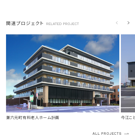
2
関連プロジェクト
RELATED
PROJECT
竣工
竣工
2024年 8月
分類
分類
福祉施設
所在
所在
金沢市兼六元町
規模
規模
鉄骨造６階建て
受賞
兼六元町有料老人ホーム計画
今江こ
ALL PROJECTS