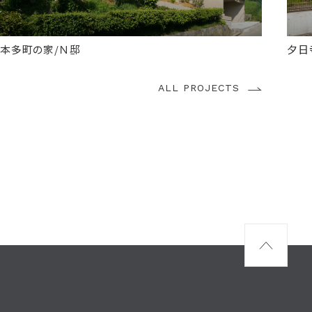
所在
石川県金沢市
規模
鉄筋コンクリート造 地上2階
本多町の家/Ｎ邸
夕日
ALL PROJECTS