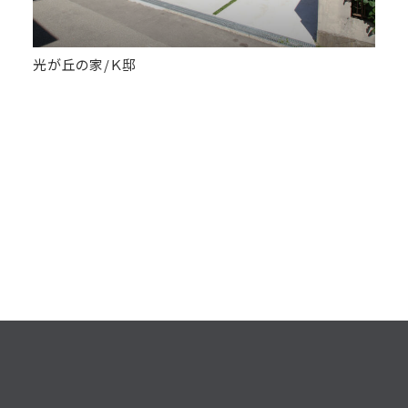
所在
石川県金沢市
規模
木造 地上2階
光が丘の家/Ｋ邸