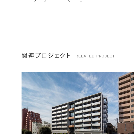
1
2
2
関連プロジェクト
RELATED
PROJECT
竣工
2018年 1月
分類
居住施設