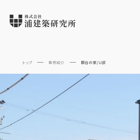
トップ
事例紹介
額谷の家/Ｕ邸