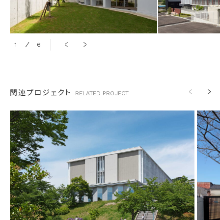
1
6
2
関連プロジェクト
RELATED
PROJECT
竣工
竣工
2022年 12月
分類
分類
教育施設
所在