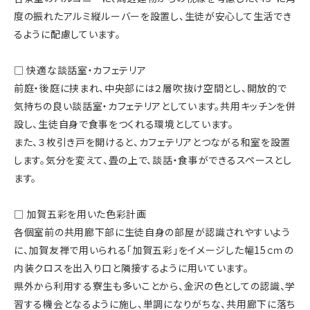
度の振れたアルミ縦ルーバーを設置し、生徒が安心して生活でき
るように配慮しています。
□ 快適な談話室・カフェテリア
前庭・後庭に挟まれ、中央部には２層吹抜け空間とし、開放的で
気持ちの良い談話室・カフェテリアとしています。共用キッチンを併
設し、生徒自身で食事をつくれる環境としています。
また、３枚引き戸を開けると、カフェテリアとつながる和室を設置
します。気分を変えて、畳の上で、談話・食事ができるスペースとし
ます。
□ 加賀五彩を用いた色彩計画
各個室前の共用廊下部に生徒自身の部屋が認識されやすいよう
に、加賀友禅で用いられる「加賀五彩」をイメージした幅15ｃｍの
内装クロスを出入り口と隣接するように用いています。
県外から利用する寮生も多いことから、金沢の色としての認識、学
習する機会となるように施し、単調になりがちな、共用廊下に落ち