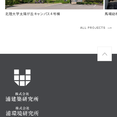
所在
金沢市太陽が丘
規模
規模
鉄骨造3階建て
受賞
北陸大学太陽が丘キャンパス４号棟
馬場幼
ALL PROJECTS