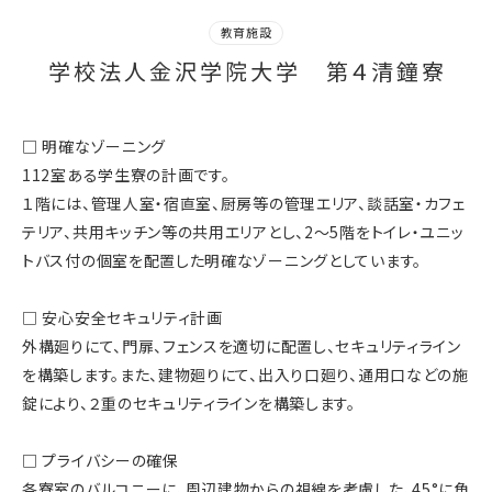
教育施設
学校法人金沢学院大学 第４清鐘寮
□ 明確なゾーニング
112室ある学生寮の計画です。
１階には、管理人室・宿直室、厨房等の管理エリア、談話室・カフェ
テリア、共用キッチン等の共用エリアとし、2～5階をトイレ・ユニッ
トバス付の個室を配置した明確なゾーニングとしています。
□ 安心安全セキュリティ計画
外構廻りにて、門扉、フェンスを適切に配置し、セキュリティライン
を構築します。また、建物廻りにて、出入り口廻り、通用口などの施
錠により、２重のセキュリティラインを構築します。
□ プライバシーの確保
各寮室のバルコニーに、周辺建物からの視線を考慮した、45°に角