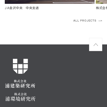
規模
鉄骨造3階建て
規模
ＪＡ金沢中央 中央支店
株式会
ALL PROJECTS