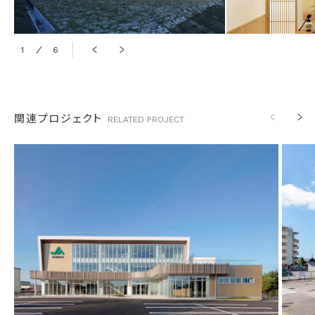
1
6
2
関連プロジェクト
RELATED
PROJECT
竣工
2024年 8月
竣工
分類
オフィス
分類
所在
石川県金沢市
所在