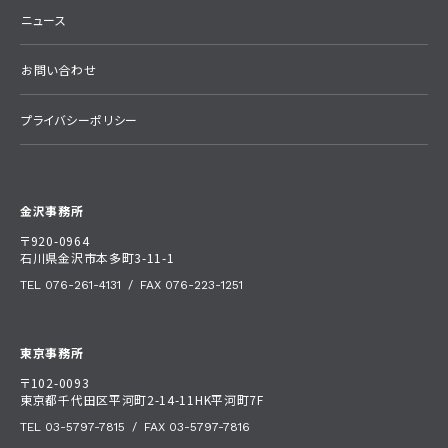
ニュース
お問い合わせ
プライバシーポリシー
金沢事務所
〒920-0964
石川県金沢市本多町3-11-1
TEL 076-261-4131
/
FAX 076-223-1251
東京事務所
〒102-0093
東京都千代田区平河町2-14-11HK平河町7F
TEL 03-5797-7815
/
FAX 03-5797-7816