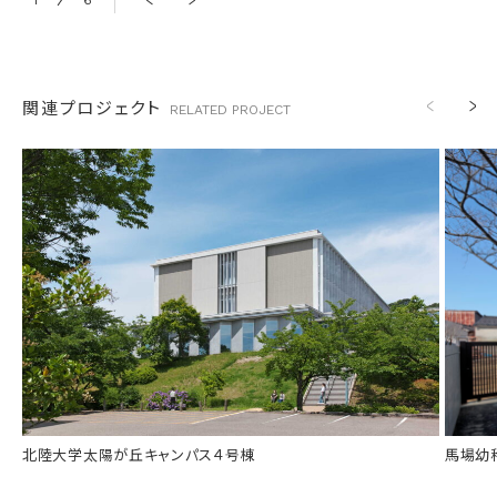
1
6
2
関連プロジェクト
RELATED
PROJECT
竣工
竣工
2022年 12月
分類
分類
教育施設
所在
所在
金沢市太陽が丘
規模
規模
鉄骨造3階建て
受賞
北陸大学太陽が丘キャンパス４号棟
馬場幼