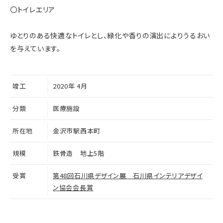
〇トイレエリア
ゆとりのある快適なトイレとし、緑化や香りの演出によりうるおい
を与えています。
竣工
2020年 4月
分類
医療施設
所在地
金沢市駅西本町
規模
鉄骨造 地上5階
受賞
第48回石川県デザイン展 石川県インテリアデザイ
ン協会会長賞