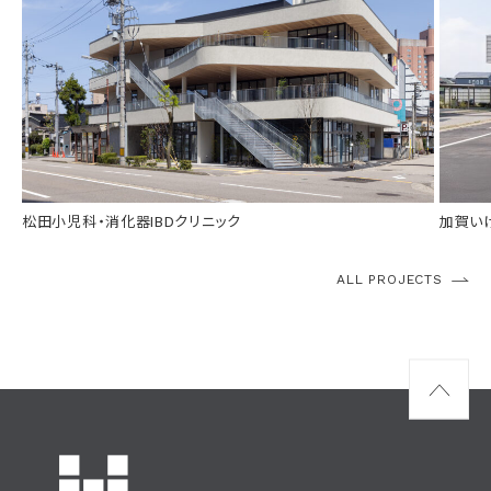
竣工
2025年 4月
分類
医療施設
竣工
所在
金沢市片町
分類
規模
鉄骨造３階建て
所在
受賞
第48回金沢都市美文化賞 第54回いしかわインテリアデザイン賞2026 石川県建築士事務所協会長賞
規模
松田小児科・消化器IBDクリニック
加賀い
ALL PROJECTS