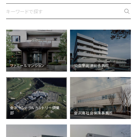
竣工
1989年 1月
竣工
1989年 1月
分類
居住施設
分類
医療施設
ファミールマンション
公立宇出津総合病院
規模
鉄骨鉄筋コンクリート造
規模
鉄筋コンクリート造 地上6階
竣工
1989年 1月
分類
その他
竣工
1987年 1月
金沢セントラルカントリー倶楽
規模
鉄筋コンクリート造 地上2階
分類
オフィス
部
金沢南社会保険事務所
受賞
第20回石川県デザイン展 入賞
規模
鉄骨造 地上2階