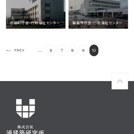
竣工
1983年 1月
竣工
1972年 1月
分類
庁舎
分類
庁舎
志雄町庁舎・行政福祉センター
輪島市庁舎・行政福祉センター
規模
鉄筋コンクリート造 地上3階
規模
鉄筋コンクリート造 地上5階
...
6
7
8
9
10
PREV