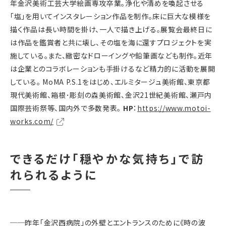
年金沢美術工芸大学絵画専攻卒業。浄化や清めを喚起させる
「塩」を用いてインスタレーション作品を制作。床に巨大な模様を
描く作品は長い時間を掛け、一人で描き上げる。展覧会最終日に
は作品を鑑賞者と共に壊し、その塩を海に還すプロジェクトを実
施している。また、緻密なドローイングや鉛筆画なども制作。近年
は企業とのコラボレーションも手掛けるなど精力的に活動を展開
している。 MoMA P.S.1をはじめ、エルミタージュ美術館、東京都
現代美術館、箱根･彫刻の森美術館、金沢21世紀美術館、瀬戸内
国際芸術祭等、国内外で多数発表。
HP
：
https://www.motoi-
works.com/
できるだけ「穏やかな気持ち」で訪
れられるように
──
昨年「金沢西病院」の外壁とエントランスのために《時の波