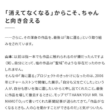
「消えてなくなる」からこそ、ちゃん
と向き合える
──
さらに、その渾身の作品を、最後は「海に還る」という取り組
みをされています。
山本
：以前は指一本でも作品に触れられるのが嫌だったんですよ
（笑）。自分にとって、塩の作品は“聖域”のような存在だったのかも
しれません。
そんな中「海に還る」プロジェクトのきっかけになったのは、2006
年にチャールストンで開催した展示。「自分も父を亡くした」という
人が、自分も想いを海に還したいからと申し出てくれたこと。最後
に作品を壊して撤去するときに、モップで「THANK YOU! MR. YA
MAMOTO」って書いてくれた新聞記事が送られてきて。「作品がな
くなるときも、人の心を動かすことができるのだ」と気がついたん