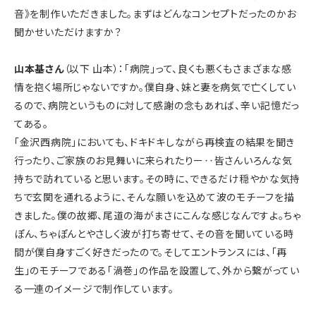
⾳》を制作いただきました。まずはどんなコンセプトだったのかお
聞かせいただけますか？
山本基さん
（以下 山本）：「病院」って、良くも悪くもさまざまな感
情を抱く場所じゃないですか。僕自身、妹と妻を病気で亡くしてい
るので、病院というものに対して感謝の念もあれば、辛い記憶だっ
てある。
「金沢西病院」においても、ドキドキしながら再検査の結果を聞き
行ったり、ご家族のお見舞いに来られたりー‥皆さんいろんな気
持ちで訪れていると思います。その時に、できるだけ穏やかな気持
ちで玄関を通れるように、そんな願いを込めて波のモチーフを描
きました。僕の故郷、尾道の海がまさにこんな感じなんですよ。ちゃ
ぽん、ちゃぽんとやさしく波が打ち寄せて、その音を聞いている時
間が僕自身すごく好きだったので。そしてエントランスには、「再
生」のモチーフである「渦巻」の作品を設置して、外から繋がってい
る一連のイメージで制作しています。