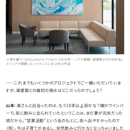
≪時を纏う/ Shrouded in Time≫（2025年／シブヤ精機）浦建築がCMを担当し
た「シブヤ精機」エントランスにおさめた作品
──
これまでもいくつかのプロジェクトでご一緒いただいていま
すが、浦建築との最初の接点はどこだったのでしょう？
山本
：浦さんと出会ったのは、もう10年以上前かな？確かワインバ
ーで。街に飲みに出られていたということは、まだ妻が元気だった
頃だから。“営業活動”という名のもとに、街へ出やすかったので
（笑）。今は子育てがあるし、全然飲みに行かなくなっちゃいました