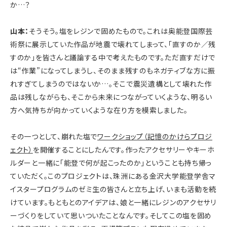
か…？
山本：
そうそう。塩をレジンで固めたもので。これは奥能登国際芸
術祭に展示していた作品が地震で壊れてしまって、「直すのか／残
すのか」を皆さんと議論する中で考えたものです。ただ直すだけで
は“作業”になってしまうし、そのまま残すのもネガティブな方に振
れすぎてしまうのではないか…。そこで震災遺構として壊れた作
品は残しながらも、そこから未来につながっていくような、明るい
方へ気持ちが向かっていくような在り方を模索しました。
その一つとして、崩れた塩で
ワークショップ（記憶のかけらプロジ
ェクト）
を開催することにしたんです。作ったアクセサリーやキーホ
ルダーと一緒に「能登で何が起こったのか」ということも持ち帰っ
ていただく。
このプロジェクトは、珠洲にある金沢大学能登学舎マ
イスタープログラムのゼミ生の皆さんと立ち上げ、いまも活動を続
けています。もともとのアイデアは、娘と一緒にレジンのアクセサリ
ーづくりをしていて思いついたことなんです。そしてこの塩を固め