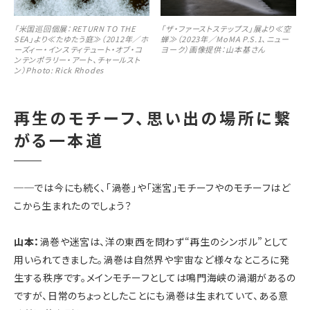
「米国巡回個展：RETURN TO THE
「ザ・ファーストステップス」展より≪空
SEA」より≪たゆたう庭≫（2012年／ホ
蝉≫（2023年／MoMA P.S.1、ニュー
ーズィー・インスティテュート・オブ・コ
ヨーク）画像提供：山本基さん
ンテンポラリー・アート、チャールスト
ン）Photo: Rick Rhodes
再生のモチーフ、思い出の場所に繋
がる一本道
──
では今にも続く、「渦巻」や「迷宮」モチーフやのモチーフはど
こから生まれたのでしょう？
山本：
渦巻や迷宮は、洋の東西を問わず“再生のシンボル”として
用いられてきました。渦巻は自然界や宇宙など様々なところに発
生する秩序です。メインモチーフとしては鳴門海峡の渦潮があるの
ですが、日常のちょっとしたことにも渦巻は生まれていて、ある意