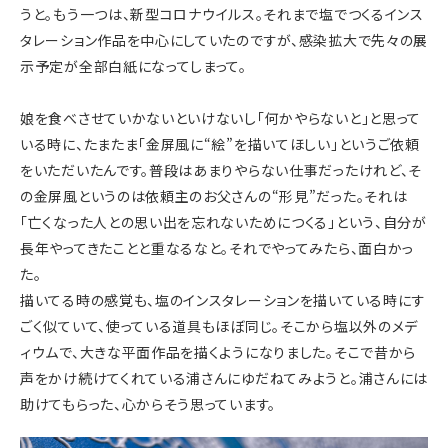
うと
。もう一つは、新型コロナウイルス。それまで塩でつくるインス
タレーション作品を中心にしていたのですが、感染拡大で
先々の展
示予定が全部白紙になってしまって
。
娘を食べさせていかないといけないし「何かやらないと」と思って
いる時に、たまたま「金屏風に“絵”を描いてほしい」というご依頼
をいただいたんです。普段はあまりやらない仕事だったけれど、そ
の金屏風というのは依頼主のお父さんの“形見”だった。それは
「亡くなった人との思い出を忘れないためにつくる」という、自分が
長年やってきたことと重なるなと。それでやってみたら、面白かっ
た。
描いてる時の感覚も、塩のインスタレーションを描いている時にす
ごく似ていて、使っている道具もほぼ同じ。そこから塩以外のメデ
ィウムで、大きな平面作品を描くようになりました。そこで昔から
声をかけ続けてくれている浦さんにゆだねてみようと。浦さんには
助けてもらった、心からそう思っています。