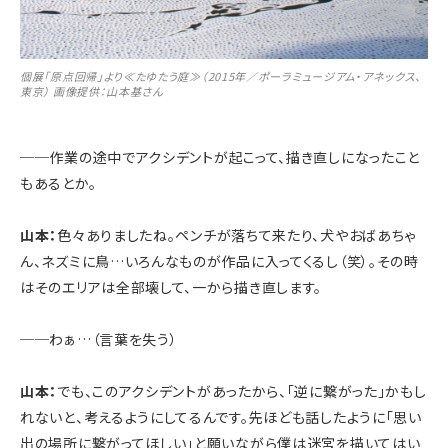
個展「原点回帰」より≪たゆたう庭≫（2015年／ポーラミュージアム・アネックス、
東京） 画像提供：山本基さん
──
作業の途中でアクシデントが起こって、描き直しになったこと
もあるとか。
山本：
色々ありましたね。ペンチが落ちて来たり、犬やおばあちゃ
ん、ネズミに鳥…いろんなものが作品に入ってくるし（笑）。その時
はそのエリアは全部壊して、一から描き直します。
──
わぁ…（言葉を失う）
山本：
でも、このアクシデントがあったから、「逆に繋がった」かもし
れないと、考えるようにしてるんです。先ほども話したように「思い
出の場所に繋がってほしい」と願いながら僕は迷宮を描いてはい